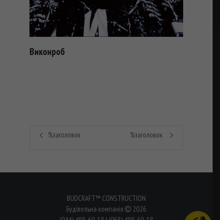
Виконроб
%заголовок
%заголовок
BUDCRAFT™ CONSTRUCTION
Будівельна компанія
2026
(044) 499-60-18
|
(068) 499-60-18