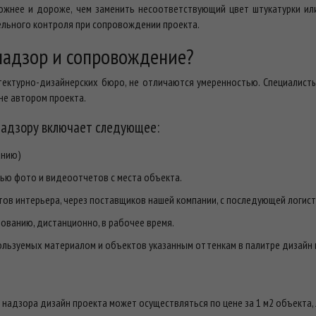
ложнее и дороже, чем заменить несоответствующий цвет штукатурки ил
ельного контроля при сопровождении проекта.
 надзор и сопровождение?
тектурно-дизайнерских бюро, не отличаются умеренностью. Специалис
не автором проекта.
надзору включает следующее:
анию)
ью фото и видеоотчетов с места объекта.
ов интерьера, через поставщиков нашей компании, с последующей логист
бованию, дистанционно, в рабочее время.
льзуемых материалом и объектов указанным оттенкам в палитре дизайн 
 надзора дизайн проекта может осуществляться по цене за 1 м2 объекта