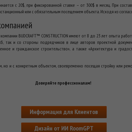
инается с 20$, при фиксированной ставке – от 300$ в месяц. При сост
истанционный или с обязательным посещением объекта. Исходя из соглас
компанией
в компании BUDCRAFT™ CONSTRUCTION имеют от 8 до 23 лет опыта работы
жб, так и со стороны подрядчиков в лице авторов проектной докумен
нное и гражданское строительство», а также «Архитектура и градос
, но и с конкретным объектом, своевременно посещая стройку или рем
Доверяйте профессионалам!
Информация для Клиентов
Дизайн от ИИ RoomGPT