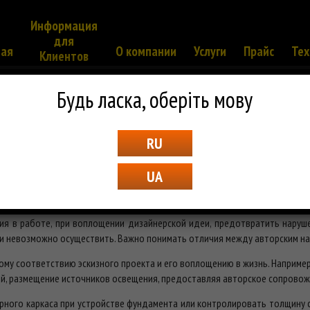
Информация
для
ная
О компании
Услуги
Прайс
Тех
Клиентов
Будь ласка, оберіть мову
RU
вождение проектов
UA
ремонта квартиры результат радовал заказчика, а не вызывал чувство
ия в работе, при воплощении дизайнерской идеи, предотвратить наруш
ки невозможно осуществить. Важно понимать отличия между авторским н
ому соответствию эскизного проекта и его воплощению в жизнь. Например
ий, размещение источников освещения, предоставляя авторское сопровож
рного каркаса при устройстве фундамента или контролировать толщину 