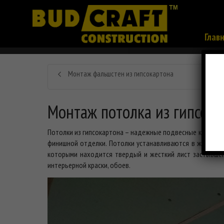
Глав
Монтаж фальшстен из гипсокартона
Монтаж потолка из гипсок
Потолки из гипсокартона – надежные подвесные конструк
финишной отделки. Потолки устанавливаются в жилых и 
которыми находится твердый и жесткий лист застывшег
интерьерной краски, обоев.