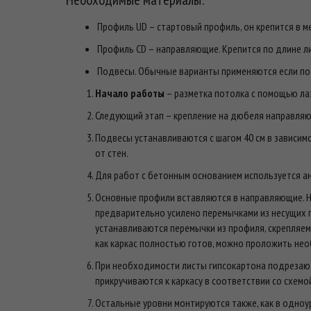
Профиль UD – стартовый профиль, он крепится в м
Профиль CD – направляющие. Крепится по длине ли
Подвесы. Обычные варианты применяются если пот
Начало работы
– разметка потолка с помощью ла
Следующий этап – крепление на дюбеля направляющ
Подвесы устанавливаются с шагом 40 см в зависим
от стен.
Для работ с бетонным основанием используется а
Основные профили вставляются в направляющие. Н
предварительно усилено перемычками из несущих п
устанавливаются перемычки из профиля, скрепляем
как каркас полностью готов, можно проложить не
При необходимости листы гипсокартона подрезаютс
прикручиваются к каркасу в соответствии со схемо
Остальные уровни монтируются также, как в одноу