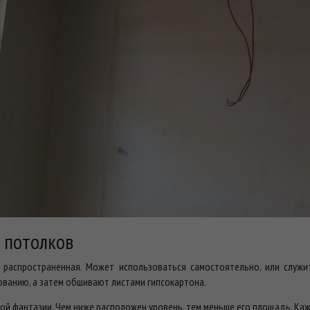
 потолков
 распространенная. Может использоваться самостоятельно, или служи
ванию, а затем обшивают листами гипсокартона.
й фантазии. Чем ниже расположен уровень, тем меньше его площадь. Каж