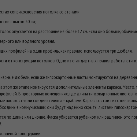
естах соприкосновения потолка со стенами;
стов с шагом 40 см;
олок опускается на расстояние не более 12 см. Если оно больше, обычн
зерного или водяного уровня.
их профилей на один профиль, как правило, используется три дюбеля.
ости от конструкции потолков. Одно из стандартных правил работы с гип
нкерные дюбели, если же гипсокартонные листы монтируются на деревянн
а этом же этапе монтируются дополнительные элементы каркаса. Место, 
рофилей. В просторных помещениях, где длина гипсокартонных листов не
ые плоскостными соединителями – крабами. Каркас состоит из одинаковых
обходимые коммуникации: они будут надежно скрыты листами гипсокартон
я по длине или ширине. Фаска убирается рубанком или рашпилем, это по
й.
ровневой конструкции.