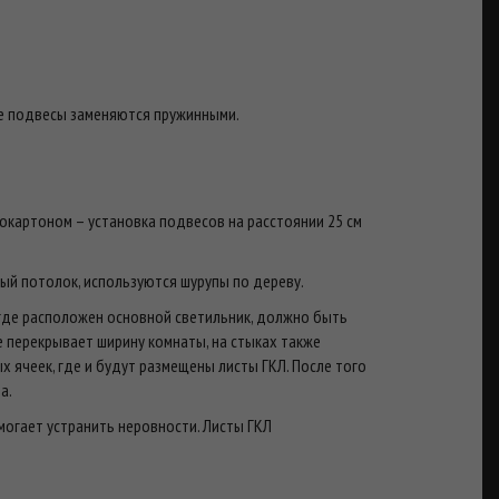
ые подвесы заменяются пружинными.
сокартоном – установка подвесов на расстоянии 25 см
ый потолок, используются шурупы по дереву.
где расположен основной светильник, должно быть
 перекрывает ширину комнаты, на стыках также
 ячеек, где и будут размещены листы ГКЛ. После того
а.
могает устранить неровности. Листы ГКЛ