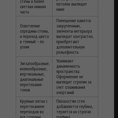
стены и более
потолок выглядит
светлая нижняя
ниже
часть
Помещение кажется
Осветление
закругленным,
середины стены,
элементы интерьера
и переход цвета
выглядят контрастно,
в темный – по
приобретают
углам
дополнительную
рельефность
Усиливают
Зигзагообразные,
динамичность
волнообразные,
пространства.
вертикальные,
Оформление не
диагональные
выглядит строгим за
перетекания
счет сглаживания
тонов
очертаний
Крупные пятна с
Плоскостям стен
перетеканием
добавляется глубина,
переходов во
теряется их строгая
все стороны
графика