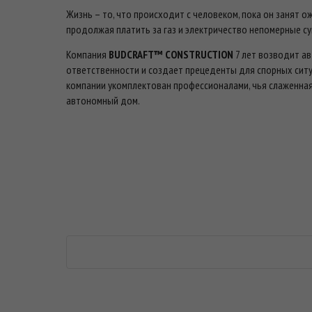
Жизнь – то, что происходит с человеком, пока он занят о
продолжая платить за газ и электричество непомерные с
Компания
BUDCRAFT™
CONSTRUCTION
7 лет возводит а
ответственности и создает прецеденты для спорных ситу
компании укомплектован профессионалами, чья слаженная
автономный дом.