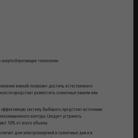
а энергосберегающие технологии.
текление южной, позволит достичь естественного
рхности предстоит разместить солнечные панели или
и эффективную систему. Выбирать предстоит источники
оизоляционного контура. Следует устранить
гают 50% от всего объема.
спечит дом электроэнергией в солнечные дни и в