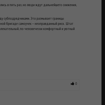
лись в пять раз, но люди ждут дальнейшего снижения,
ду субподрядчиками. Это размывает границы
дной бригаде самоучек – неоправданный риск. Штат
ивлекательный, по-человечески комфортный и уютный
0