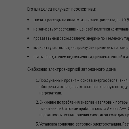
Его владелец получает перспективы:
снизить расходы на оплату газа и электричества, на 70-9
не зависеть от состояния и ценовой политики коммуналь
продавать неизрасходованную энергию по «зеленому та
выбирать участок под застройку без привязки к точкам 
стать обладателем недвижимости, привлекательной в ин
Снабжение электроэнергией автономного дома
Продуманный проект – основа энергообеспечения 
обогрева и освещения комнат в солнечную погоду.
нагреватели.
Снижение потребления энергии и тепловых потерь
освещения и бытовые приборы класса А+ или А++. 
вероятность возникновения «мостиков холода», пр
Установка солнечно-ветровой электростанции. Рез