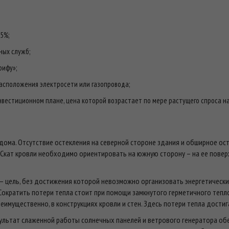
5%;
ных служб;
рифу»;
расположения электросети или газопровода;
вестиционном плане, цена которой возрастает по мере растущего спроса н
дома. Отсутствие остекления на северной стороне здания и обширное ос
 Скат кровли необходимо ориентировать на южную сторону – на ее пове
 – цель, без достижения которой невозможно организовать энергетическ
Сократить потери тепла стоит при помощи замкнутого герметичного тепл
еимущественно, в конструкциях кровли и стен. Здесь потери тепла дости
ультат слаженной работы солнечных панелей и ветрового генератора обе