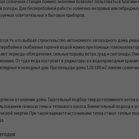
ная солнечная станция помимо экономии позволит пользоваться благами 
ой погоды. Для бесперебойной работы солнечно-ветровых или гибридных
зуемых осветительных и бытовых приборов.
тся те, кто выбрал строительство автономного загородного дома, решае
есперебойное снабжение горячей водой можно при помощи гелиоколлекторо
ают периоды обледенения, сильные порывы ветра, град и снегопады. Они
меннике. Оттуда вода поступает в радиаторы и к водопроводным кранам
асмурные и холодные дни. При площади дома 120-180 м2, панели солнечны
ргии на отоплении дома. Тщательный подбор твердотопливного котла и р
ользованием гелиосистемы и теплового насоса. Внимательный подход к ус
ческой энергии. При таком варианте источниками тепла станут теплые по
да.
егодня