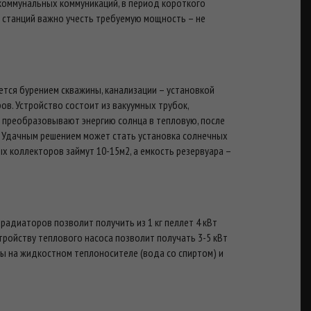
коммунальных коммуникаций, в период короткого
 станций важно учесть требуемую мощность – не
тся бурением скважины, канализации – установкой
в. Устройство состоит из вакуумных трубок,
 преобразовывают энергию солнца в тепловую, после
. Удачным решением может стать установка солнечных
х коллекторов займут 10-15м2, а емкость резервуара –
адиаторов позволит получить из 1 кг пеллет 4 кВт
тройству теплового насоса позволит получать 3-5 кВт
лы на жидкостном теплоносителе (вода со спиртом) и