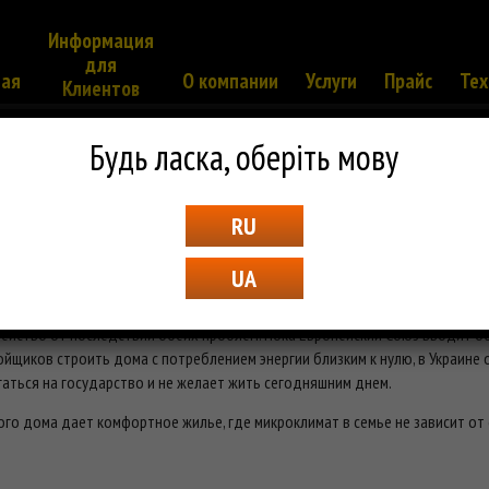
Информация
для
ная
О компании
Услуги
Прайс
Тех
Клиентов
Будь ласка, оберіть мову
RU
го дома
UA
а планете вряд ли вызовет в душе человека, эмоциональный отклик сильнее
мейство от последствий обеих проблем. Пока Европейский Союз вводит 
йщиков строить дома с потреблением энергии близким к нулю, в Украине 
аться на государство и не желает жить сегодняшним днем.
 дома дает комфортное жилье, где микроклимат в семье не зависит от сч