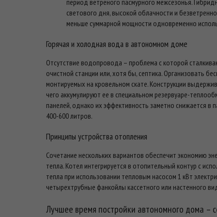
период ветреного пасмурного межсезонья. Гибрид
светового дня, высокой облачности и безветренн
меньше суммарной мощности одновременно исполь
Горячая и холодная вода в автономном доме
Отсутствие водопровода – проблема с которой сталкиваю
очистной станции или, хотя бы, септика. Организовать б
монтируемых на кровельном скате. Конструкции выдержив
чего аккумулируют ее в специальном резервуаре-теплооб
панелей, однако их эффективность заметно снижается в п
400-600 литров.
Принципы устройства отопления
Сочетание нескольких вариантов обеспечит экономию эне
тепла. Котел интегрируется в отопительный контур с исп
тепла при использовании тепловым насосом 1 кВт электри
четырехтрубные фанкойлы кассетного или настенного ви
Лучшее время постройки автономного дома – с